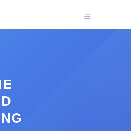
HE
ND
UNG