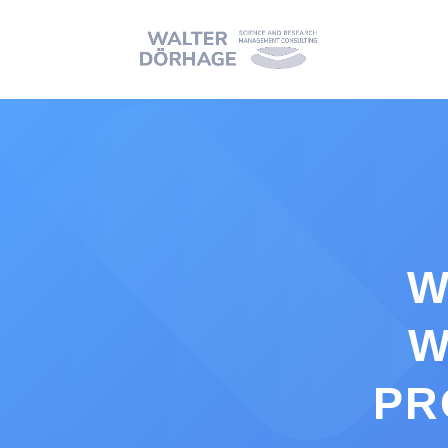
W
W
PR